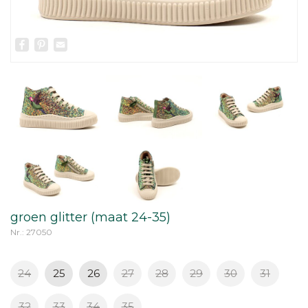
Facebook
Pinterest
Email
groen glitter (maat 24-35)
Nr.: 27050
24
25
26
27
28
29
30
31
32
33
34
35