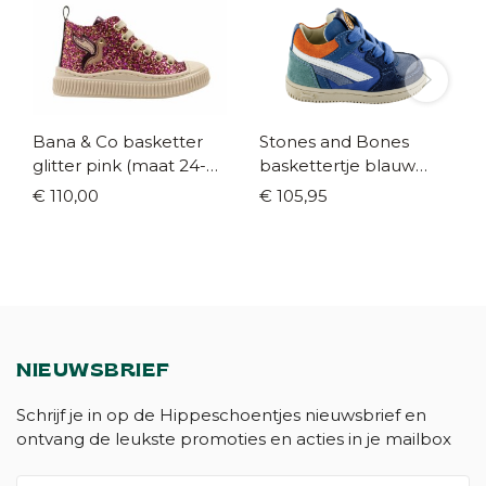
Bana & Co basketter
Stones and Bones
glitter pink (maat 24-
baskettertje blauw
35)
(maat 20-26)
€ 110,00
€ 105,95
NIEUWSBRIEF
Schrijf je in op de Hippeschoentjes nieuwsbrief en
ontvang de leukste promoties en acties in je mailbox