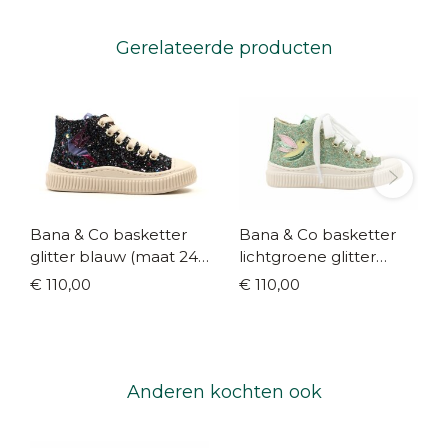
Gerelateerde producten
Bana & Co basketter
Bana & Co basketter
glitter blauw (maat 24-
lichtgroene glitter
35)
(maat 24-35)
€ 110,00
€ 110,00
Anderen kochten ook