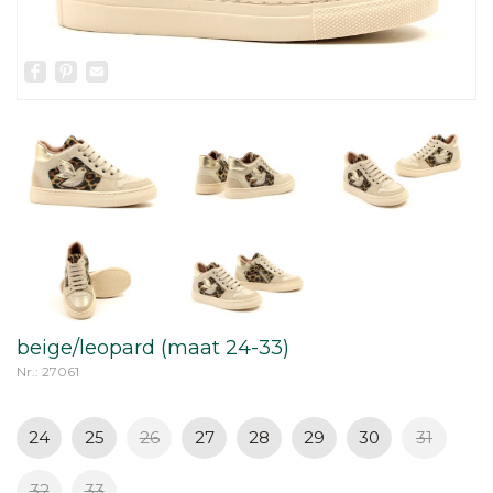
Facebook
Pinterest
Email
beige/leopard (maat 24-33)
Nr.: 27061
24
25
26
27
28
29
30
31
32
33