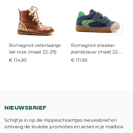
Romagnoli veterlaarsje
Romagnoli sneaker
lak roze (maat 22-29)
jeansblauw (maat 22-
27)
€ 114,95
€ 111,95
NIEUWSBRIEF
Schrijf je in op de Hippeschoentjes nieuwsbrief en
ontvang de leukste promoties en acties in je mailbox