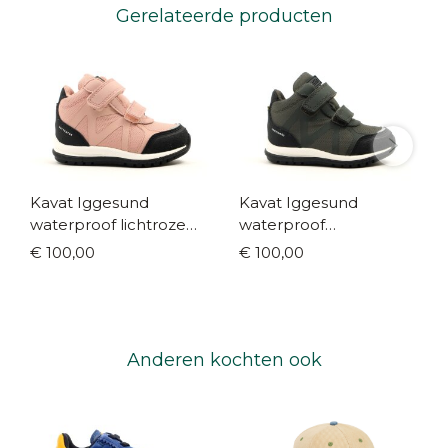
Gerelateerde producten
Kavat Iggesund
Kavat Iggesund
waterproof lichtroze
waterproof
(maat 22-35)
donkergroen (maat 22-
€ 100,00
€ 100,00
35)
Anderen kochten ook