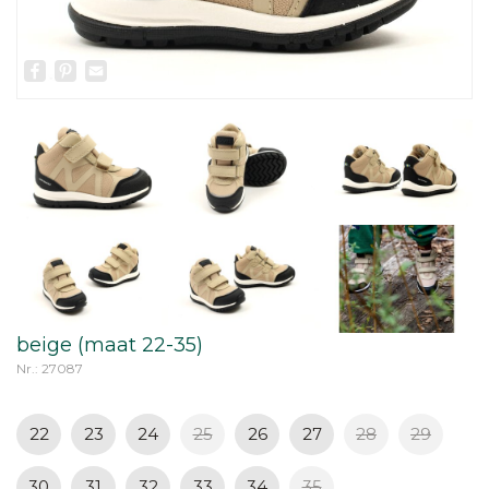
Facebook
Pinterest
Email
beige (maat 22-35)
Nr.: 27087
22
23
24
25
26
27
28
29
30
31
32
33
34
35