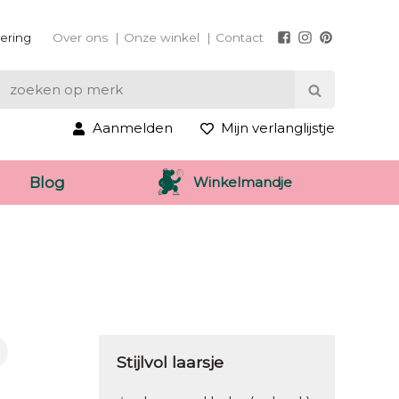
vering
Over ons
Onze winkel
Contact
Aanmelden
Mijn verlanglijstje
Winkelmandje
Blog
Stijlvol laarsje