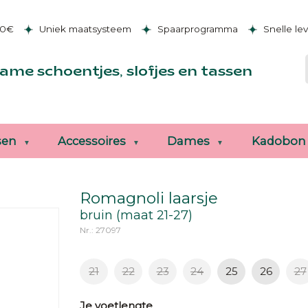
50€
Uniek maatsysteem
Spaarprogramma
Snelle le
ame schoentjes, slofjes en tassen
sen
Accessoires
Dames
Kadobon
Romagnoli laarsje
bruin (maat 21-27)
Nr.: 27097
21
22
23
24
25
26
27
Je voetlengte