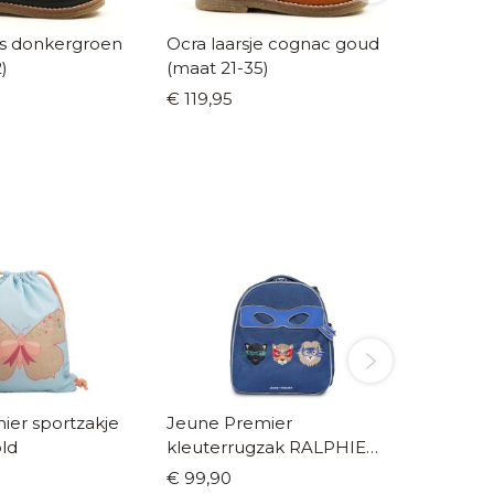
es donkergroen
Ocra laarsje cognac goud
Ocra la
)
(maat 21-35)
cognac
€ 119,95
€ 114,9
ier sportzakje
Jeune Premier
Moodb
old
kleuterrugzak RALPHIE
Soccer
supercats
€ 99,90
€ 29,9