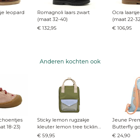
pard
Romagnoli laars zwart
Ocra laarsj
(maat 32-40)
(maat 22-32
€ 132,95
€ 106,95
Anderen kochten ook
choentjes
Sticky lemon rugzakje
Jeune Prem
at 18-23)
kleuter lemon tree tickling
Butterfly g
grass
€ 59,95
€ 24,90