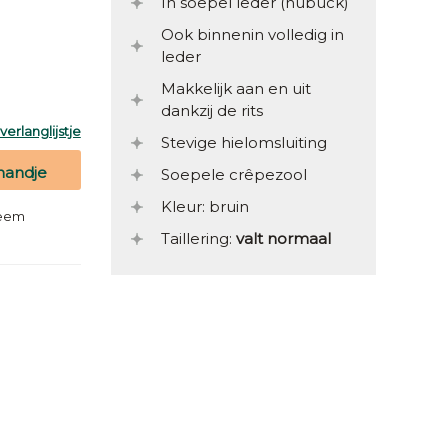
In soepel leder (nubuck)
Ook binnenin volledig in
leder
Makkelijk aan en uit
dankzij de rits
erlanglijstje
Stevige hielomsluiting
mandje
Soepele crêpezool
Kleur: bruin
teem
Taillering:
valt normaal