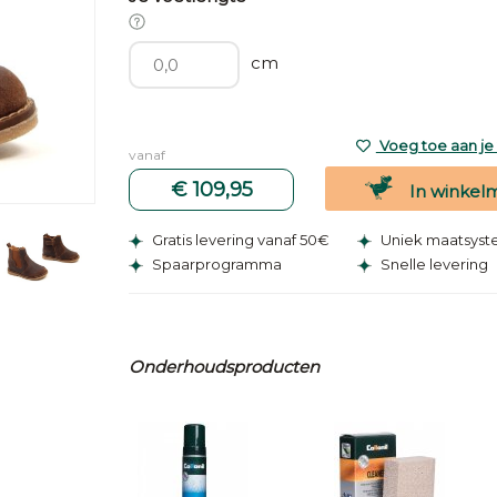
cm
Voeg toe aan je v
vanaf
€ 109,95
In winkel
Gratis levering vanaf 50€
Uniek maatsys
Spaarprogramma
Snelle levering
Onderhoudsproducten