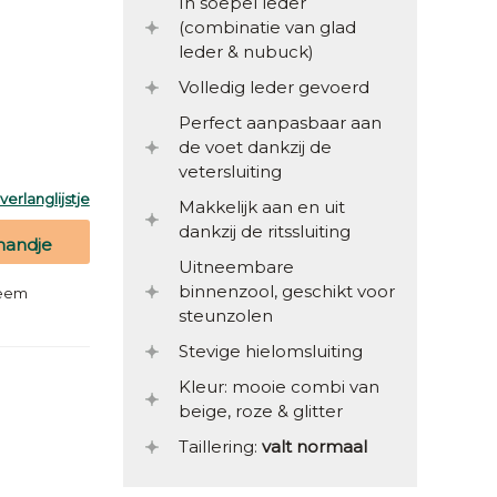
In soepel leder
(combinatie van glad
leder & nubuck)
Volledig leder gevoerd
Perfect aanpasbaar aan
de voet dankzij de
vetersluiting
erlanglijstje
Makkelijk aan en uit
dankzij de ritssluiting
mandje
Uitneembare
binnenzool, geschikt voor
teem
steunzolen
Stevige hielomsluiting
Kleur: mooie combi van
beige, roze & glitter
Taillering:
valt normaal