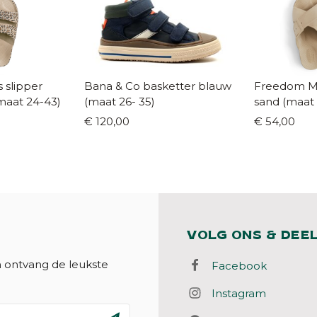
slipper
Bana & Co basketter blauw
Freedom Mo
maat 24-43)
(maat 26- 35)
sand (maat 
€ 120,00
€ 54,00
VOLG ONS & DEE
n ontvang de leukste
Facebook
Instagram