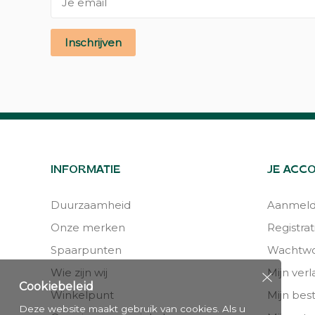
Inschrijven
INFORMATIE
JE ACC
Duurzaamheid
Aanmel
Onze merken
Registrat
Spaarpunten
Wachtwo
Wie zijn wij
Mijn verla
Cookiebeleid
Winkelpunt
Mijn bes
Deze website maakt gebruik van cookies. Als u