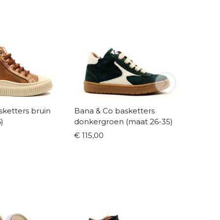
sketters bruin
Bana & Co basketters
Beberli
)
donkergroen (maat 26-35)
glitter
€ 115,00
€ 125,0