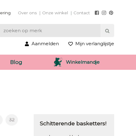
vering
Over ons
Onze winkel
Contact
Aanmelden
Mijn verlanglijstje
Winkelmandje
Blog
32
Schitterende basketters!