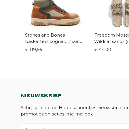
Stones and Bones
Freedom Moses 
basketters cognac (maat
Wildcat sands (
26-35)
€ 119,95
€ 44,00
NIEUWSBRIEF
Schrijf je in op de Hippeschoentjes nieuwsbrief e
promoties en acties in je mailbox