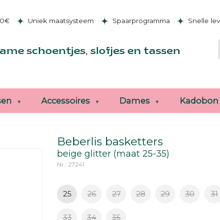
50€
Uniek maatsysteem
Spaarprogramma
Snelle le
ame schoentjes, slofjes en tassen
sen
Accessoires
Dames
Kadobon
Beberlis basketters
beige glitter (maat 25-35)
Nr.: 27241
25
26
27
28
29
30
31
33
34
35