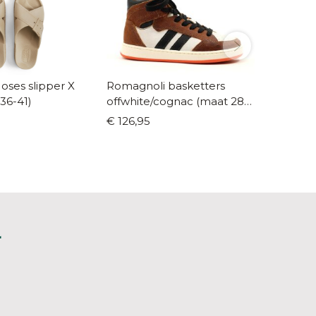
ses slipper X
Romagnoli basketters
Bisgaar
36-41)
offwhite/cognac (maat 28-
warmge
40)
30-40)
€ 126,95
€ 139,9
L