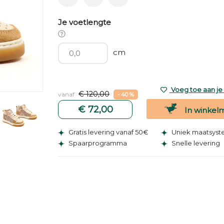
Je voetlengte
cm
Voeg toe aan je v
€ 120,00
vanaf
- 40 %
€ 72,00
In winkel
Gratis levering vanaf 50€
Uniek maatsys
Spaarprogramma
Snelle levering