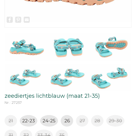
Facebook
Pinterest
Email
zeediertjes lichtblauw (maat 21-35)
Nr.: 27257
21
22-23
24-25
26
27
28
29-30
31
32
33-34
35