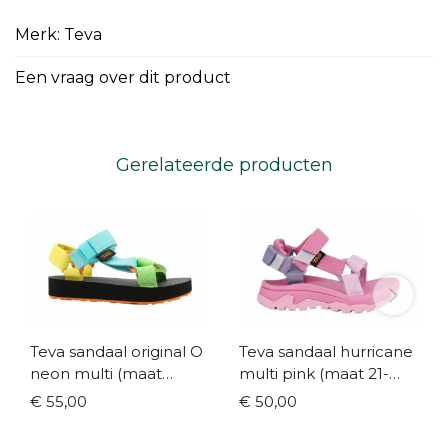
Merk: Teva
Een vraag over dit product
Gerelateerde producten
Teva sandaal original O
Teva sandaal hurricane
neon multi (maat
multi pink (maat 21-
24/25-37)
38/39)
€ 55,00
€ 50,00