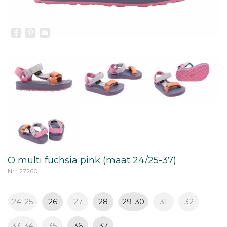
Facebook
Pinterest
Email
O multi fuchsia pink (maat 24/25-37)
Nr.: 27260
24-25
26
27
28
29-30
31
32
33-34
35
36
37