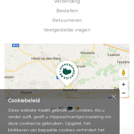
Verzending
Bestellen
Retourneren
Veelgestelde vragen
Cookiebeleid
Deze website maakt gebruik van cookies. Als u
verder surft, geeft u Hippeschoentjes toelating om
deze cookies te gebruiken. Opgelet, het
blokkeren van bepaalde cookies verhindert het