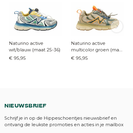
Naturino active
Naturino active
wit/blauw (maat 25-36)
multicolor groen (maat
26-36)
€ 95,95
€ 95,95
NIEUWSBRIEF
Schrijf je in op de Hippeschoentjes nieuwsbrief en
ontvang de leukste promoties en acties in je mailbox