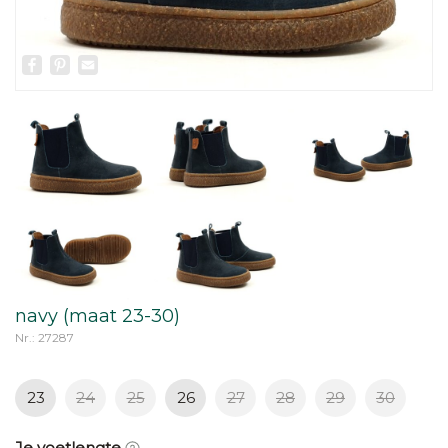
Facebook
Pinterest
Email
navy (maat 23-30)
Nr.: 27287
23
24
25
26
27
28
29
30
Je voetlengte