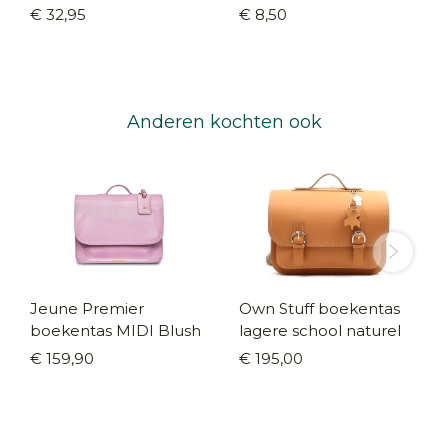
(maat 19/22 - 36/39)
€ 32,95
€ 8,50
Anderen kochten ook
Jeune Premier
Own Stuff boekentas
boekentas MIDI Blush
lagere school naturel
€ 159,90
€ 195,00