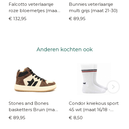
Falcotto veterlaarsje
Bunnies veterlaarsje
roze bloemetjes (maat
multi grijs (maat 21-30)
20-26)
€ 132,95
€ 89,95
Anderen kochten ook
Stones and Bones
Condor kniekous sport
basketters Bruin (maat
45 wit (maat 16/18 -
27-40)
36/39)
€ 89,95
€ 8,50