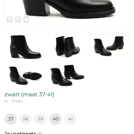
Facebook
Pinterest
Email
zwart (maat 37-41)
Nr.: 27460
37
38
39
40
41
Je voetlengte