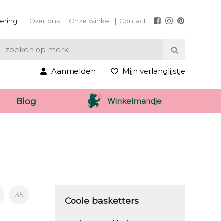
vering
Over ons
Onze winkel
Contact
Aanmelden
Mijn verlanglijstje
Winkelmandje
Blog
35
Coole basketters