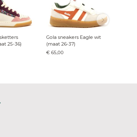
sketters
Gola sneakers Eagle wit
Liewood
aat 25-36)
(maat 26-37)
(maat 2
€ 65,00
€ 35,00
L