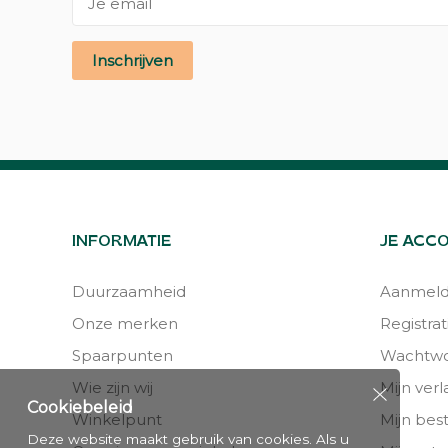
Inschrijven
INFORMATIE
JE ACC
Duurzaamheid
Aanmel
Onze merken
Registrat
Spaarpunten
Wachtwo
Wie zijn wij
Mijn verla
Cookiebeleid
Winkelpunt
Mijn bes
Deze website maakt gebruik van cookies. Als u