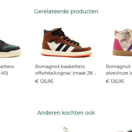
Gerelateerde producten
etters
Romagnoli basketters
Romagnoli 
-40)
offwhite/cognac (maat 28-
zilver/roze
40)
€ 126,95
€ 126,95
Anderen kochten ook