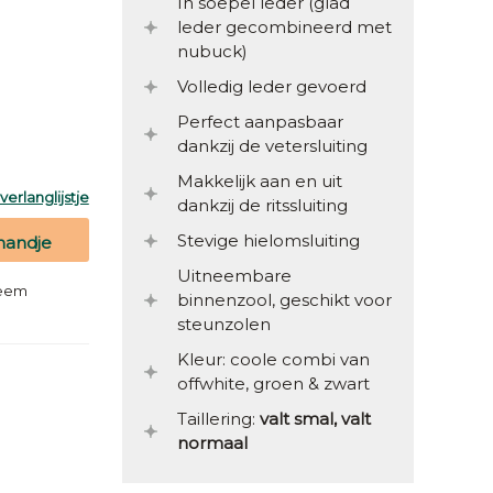
In soepel leder (glad
leder gecombineerd met
nubuck)
Volledig leder gevoerd
Perfect aanpasbaar
dankzij de vetersluiting
Makkelijk aan en uit
erlanglijstje
dankzij de ritssluiting
Stevige hielomsluiting
mandje
Uitneembare
teem
binnenzool, geschikt voor
steunzolen
Kleur: coole combi van
offwhite, groen & zwart
Taillering:
valt smal, valt
normaal