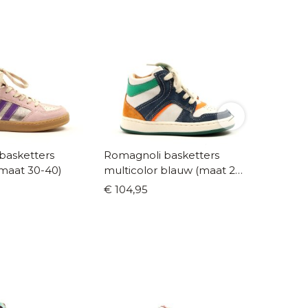
basketters
Romagnoli basketters
Romagn
 (maat 30-40)
multicolor blauw (maat 22-
groen 
29)
€ 104,95
€ 114,9