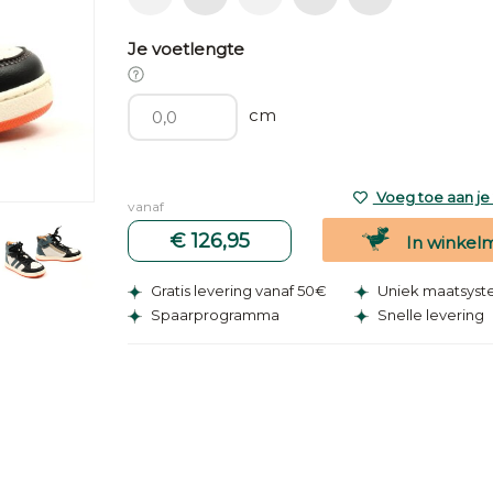
Je voetlengte
cm
Voeg toe aan je v
vanaf
€ 126,95
In winkel
Gratis levering vanaf 50€
Uniek maatsys
Spaarprogramma
Snelle levering