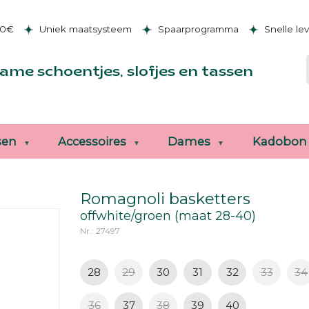
50€
Uniek maatsysteem
Spaarprogramma
Snelle le
ame schoentjes, slofjes en tassen
sen
Accessoires
Dames
Kadobon
Romagnoli basketters
offwhite/groen (maat 28-40)
Nr.: 27497
28
29
30
31
32
33
34
36
37
38
39
40