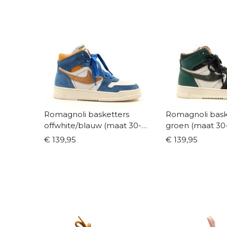
Romagnoli basketters
Romagnoli bask
offwhite/blauw (maat 30-
groen (maat 30
40)
€ 139,95
€ 139,95