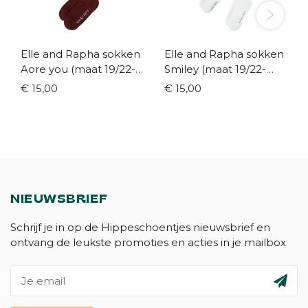
Elle and Rapha sokken
Elle and Rapha sokken
Aore you (maat 19/22-
Smiley (maat 19/22-
37/41)
37/41)
€ 15,00
€ 15,00
NIEUWSBRIEF
Schrijf je in op de Hippeschoentjes nieuwsbrief en
ontvang de leukste promoties en acties in je mailbox