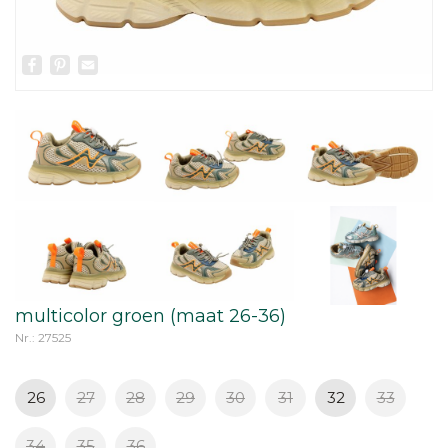
Facebook
Pinterest
Email
multicolor groen (maat 26-36)
Nr.: 27525
26
27
28
29
30
31
32
33
34
35
36