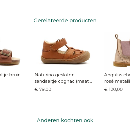
Gerelateerde producten
 bruin
Naturino gesloten
Angulus che
sandaaltje cognac (maat
rosé metall
18-22)
€ 79,00
€ 120,00
Anderen kochten ook