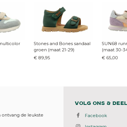
ulticolor
Stones and Bones sandaal
SUN68 runn
groen (maat 21-29)
(maat 30-3
€ 89,95
€ 65,00
VOLG ONS & DEE
n ontvang de leukste
Facebook
Instagram