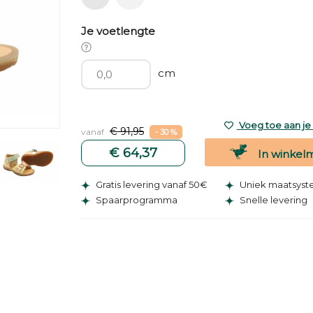
Je voetlengte
cm
Voeg toe aan je v
€ 91,95
vanaf
- 30 %
€ 64,37
In winkel
Gratis levering vanaf 50€
Uniek maatsys
Spaarprogramma
Snelle levering