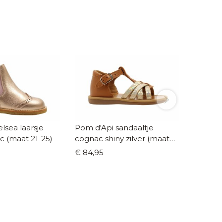
lsea laarsje
Pom d'Api sandaaltje
Froddo
ic (maat 21-25)
cognac shiny zilver (maat
BAREFO
20 -27)
31)
€ 84,95
€ 84,9