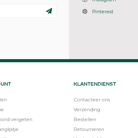
Pinterest
OUNT
KLANTENDIENST
den
Contacteer ons
ie
Verzending
ord vergeten
Bestellen
nglijstje
Retourneren