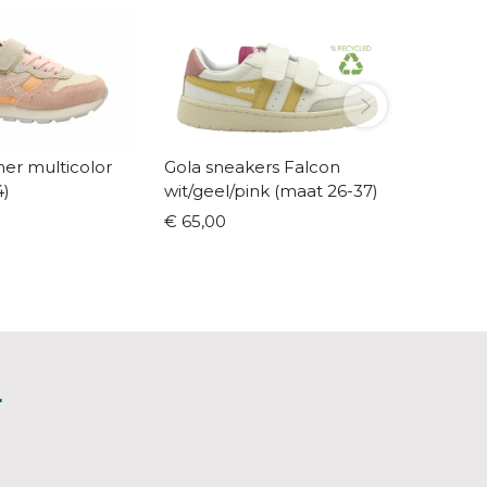
er multicolor
Gola sneakers Falcon
Cienta Loafer
4)
wit/geel/pink (maat 26-37)
22-42)
€ 65,00
€ 31,95
L