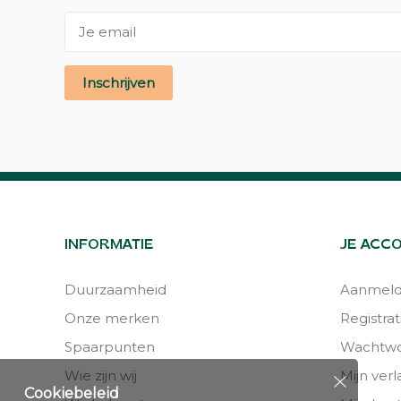
Inschrijven
INFORMATIE
JE ACC
Duurzaamheid
Aanmel
Onze merken
Registrat
Spaarpunten
Wachtwo
Wie zijn wij
Mijn verla
Cookiebeleid