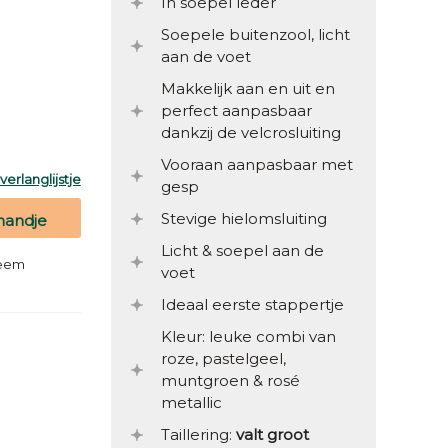
In soepel leder
Soepele buitenzool, licht
aan de voet
Makkelijk aan en uit en
perfect aanpasbaar
dankzij de velcrosluiting
Vooraan aanpasbaar met
erlanglijstje
gesp
Stevige hielomsluiting
mandje
Licht & soepel aan de
teem
voet
Ideaal eerste stappertje
Kleur: leuke combi van
roze, pastelgeel,
muntgroen & rosé
metallic
Taillering:
valt groot