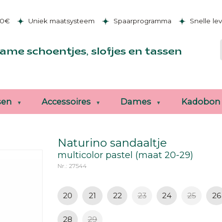
50€
Uniek maatsysteem
Spaarprogramma
Snelle le
ame schoentjes, slofjes en tassen
sen
Accessoires
Dames
Kadobon
Naturino sandaaltje
multicolor pastel (maat 20-29)
Nr.: 27544
20
21
22
23
24
25
26
28
29