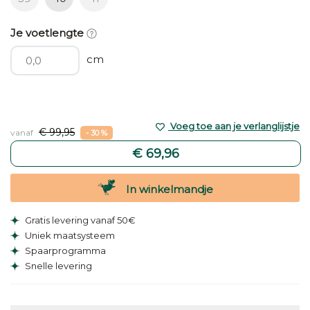
Je voetlengte
cm
Voeg toe aan je verlanglijstje
€ 99,95
vanaf
- 30 %
€ 69,96
In winkelmandje
Gratis levering vanaf 50€
Uniek maatsysteem
Spaarprogramma
Snelle levering