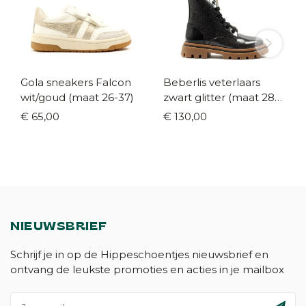
Gola sneakers Falcon
Beberlis veterlaars
wit/goud (maat 26-37)
zwart glitter (maat 28-
40)
€ 65,00
€ 130,00
NIEUWSBRIEF
Schrijf je in op de Hippeschoentjes nieuwsbrief en
ontvang de leukste promoties en acties in je mailbox