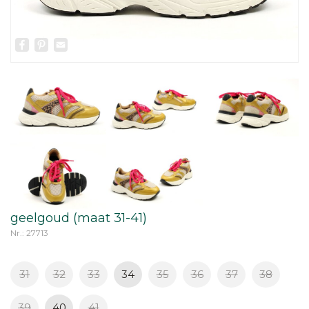
Facebook
Pinterest
Email
geelgoud (maat 31-41)
Nr.: 27713
31
32
33
34
35
36
37
38
39
40
41