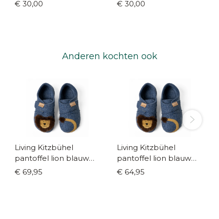
€ 30,00
€ 30,00
Anderen kochten ook
Living Kitzbühel
Living Kitzbühel
pantoffel lion blauw
pantoffel lion blauw
(maat 31-35)
(maat 20-30)
€ 69,95
€ 64,95