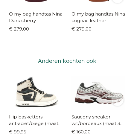
O my bag handtas Nina
O my bag handtas Nina
Dark cherry
cognac leather
€ 279,00
€ 279,00
Anderen kochten ook
Hip basketters
Saucony sneaker
antraciet/biege (maat
wit/bordeaux (maat 35-
25-41)
42)
€ 99,95
€ 160,00