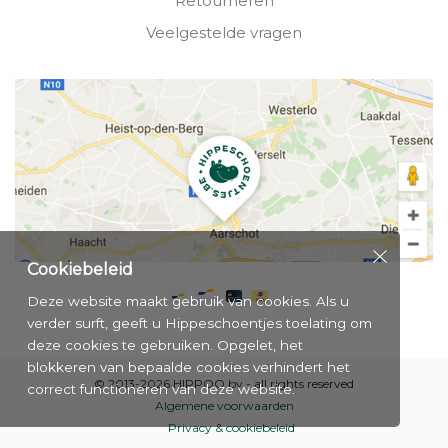
Retourneren
Veelgestelde vragen
Cookiebeleid
Deze website maakt gebruik van cookies. Als u
verder surft, geeft u Hippeschoentjes toelating om
deze cookies te gebruiken. Opgelet, het
blokkeren van bepaalde cookies verhindert het
© 2013-2026 HIPPOO bv - all rights reserved
correct functioneren van deze website.
Algemene voorwaarden
Privacy & cookiebeleid