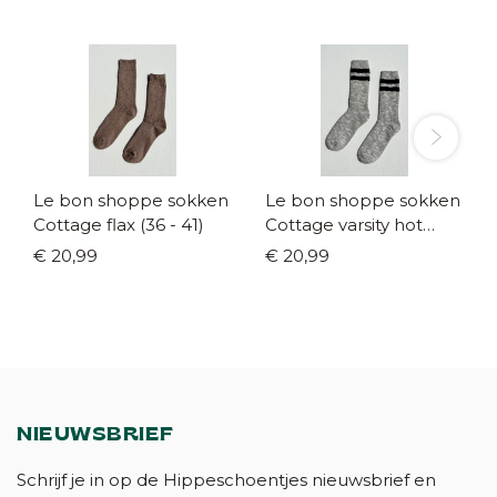
Le bon shoppe sokken
Le bon shoppe sokken
Cottage flax (36 - 41)
Cottage varsity hot
grey (36 - 41)
€ 20,99
€ 20,99
NIEUWSBRIEF
Schrijf je in op de Hippeschoentjes nieuwsbrief en