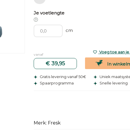
Je voetlengte
cm
Voeg toe aan je v
vanaf
€ 39,95
In winkel
Gratis levering vanaf 50€
Uniek maatsys
Spaarprogramma
Snelle levering
Merk: Fresk