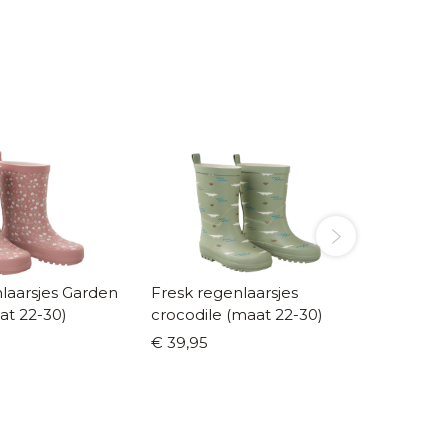
sjes Garden
Fresk regenlaarsjes
Fresk r
at 22-30)
crocodile (maat 22-30)
seahors
€ 39,95
€ 39,95