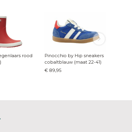
egenlaars rood
Pinocchio by Hip sneakers
Salt-W
)
cobaltblauw (maat 22-41)
lichtro
€ 89,95
€ 64,9
L