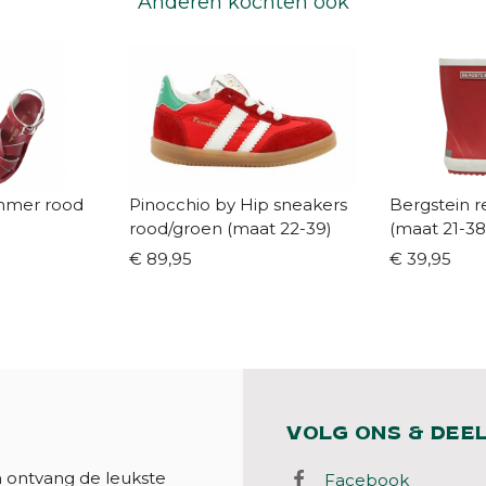
Anderen kochten ook
mmer rood
Pinocchio by Hip sneakers
Bergstein r
rood/groen (maat 22-39)
(maat 21-38
€ 89,95
€ 39,95
VOLG ONS & DEE
n ontvang de leukste
Facebook