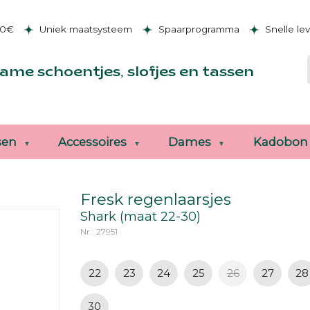
50€
Uniek maatsysteem
Spaarprogramma
Snelle le
ame schoentjes, slofjes en tassen
sen
Accessoires
Dames
Kadobon
Fresk regenlaarsjes
Shark (maat 22-30)
Nr.: 27951
22
23
24
25
26
27
28
30