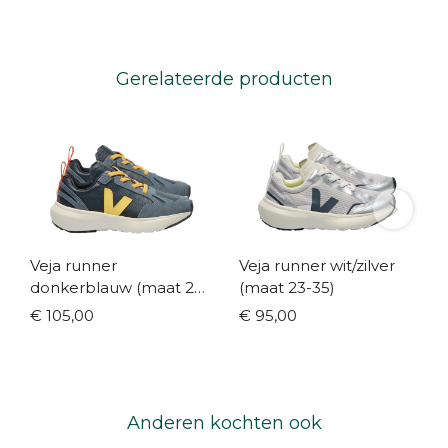
Gerelateerde producten
Veja runner
Veja runner wit/zilver
donkerblauw (maat 23-
(maat 23-35)
35)
€ 105,00
€ 95,00
Anderen kochten ook