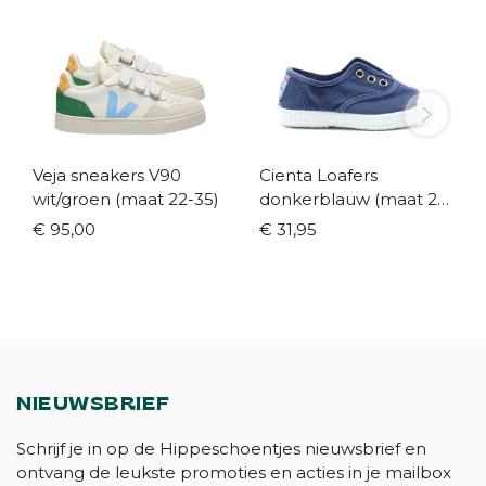
Veja sneakers V90
Cienta Loafers
wit/groen (maat 22-35)
donkerblauw (maat 21-
42)
€ 95,00
€ 31,95
NIEUWSBRIEF
Schrijf je in op de Hippeschoentjes nieuwsbrief en
ontvang de leukste promoties en acties in je mailbox