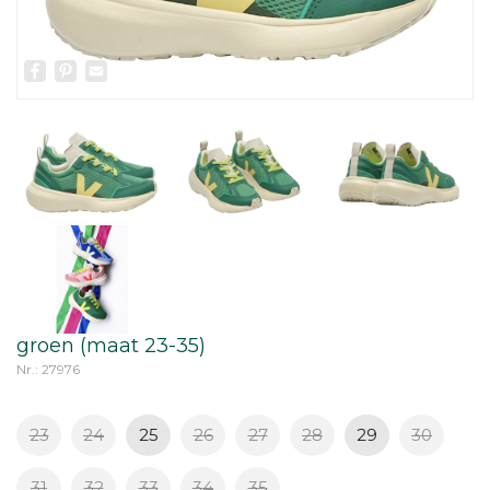
Facebook
Pinterest
Email
groen (maat 23-35)
Nr.: 27976
23
24
25
26
27
28
29
30
31
32
33
34
35