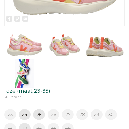
Facebook
Pinterest
Email
roze (maat 23-35)
Nr.: 27977
23
24
25
26
27
28
29
30
31
32
33
34
35