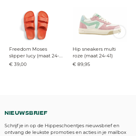
Freedom Moses
Hip sneakers multi
slipper lucy (maat 24-
roze (maat 24-41)
43)
€ 39,00
€ 89,95
NIEUWSBRIEF
Schrijf je in op de Hippeschoentjes nieuwsbrief en
ontvang de leukste promoties en acties in je mailbox