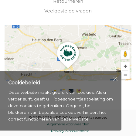
Retourneren
Veelgestelde vragen
Cookiebeleid
Deze website maakt gebruik van cookies. Als u
verder surft, geeft u Hippeschoentjes toelating om
deze cookies te gebruiken. Opgelet, het
blokkeren van bepaalde cookies verhindert het
© 2013-2026 HIPPOO bv - all rights reserved
correct functioneren van deze website.
Algemene voorwaarden
Privacy & cookiebeleid