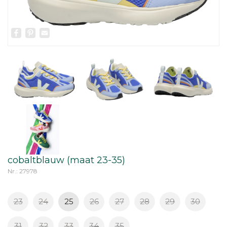
Facebook
Pinterest
Email
cobaltblauw (maat 23-35)
Nr.: 27978
23
24
25
26
27
28
29
30
31
32
33
34
35