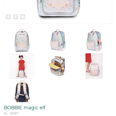
Facebook
Pinterest
Email
BOBBIE magic elf
Nr.: 28187