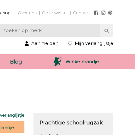
vering
Over ons
Onze winkel
Contact
Aanmelden
Mijn verlanglijstje
Winkelmandje
Blog
erlanglijstje
Prachtige schoolrugzak
mandje