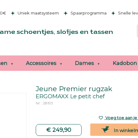
50€
Uniek maatsysteem
Spaarprogramma
Snelle le
ame schoentjes, slofjes en tassen
sen
Accessoires
Dames
Kadobon
Jeune Premier rugzak
ERGOMAXX Le petit chef
Nr.: 28193
Voeg toe aan je v
€ 249,90
In winkel