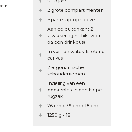
6 - 8 jaar
teem
2 grote compartimenten
Aparte laptop sleeve
Aan de buitenkant 2
zijvakken (geschikt voor
oa een drinkbus)
In vuil -en waterafstotend
canvas
2 ergonomische
schouderriemen
Indeling van een
boekentas, in een hippe
rugzak
26 cm x 39 cm x 18 cm
1250 g - 18l