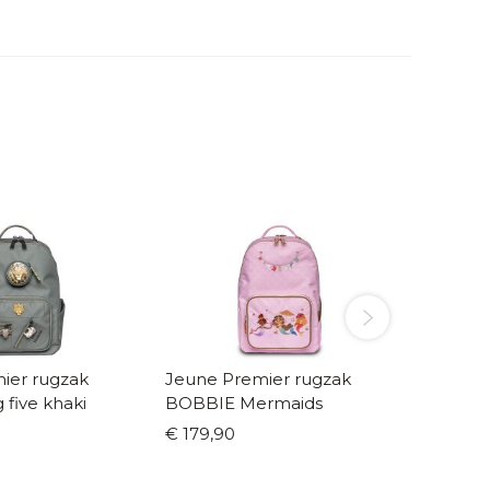
ier rugzak
Jeune Premier rugzak
Jeune 
five khaki
BOBBIE Mermaids
BOBBIE
cobble
€ 179,90
€ 159,9