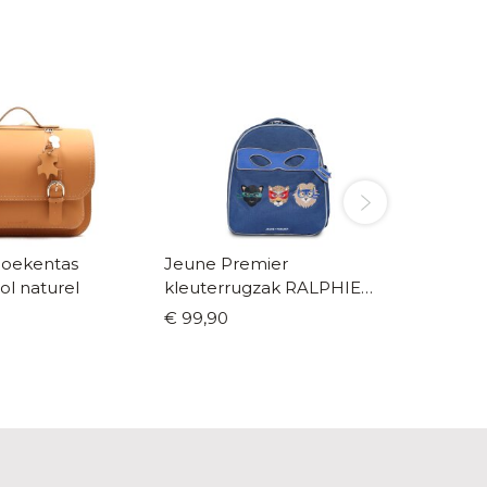
boekentas
Jeune Premier
Liewood l
ol naturel
kleuterrugzak RALPHIE
classic
supercats
€ 99,90
€ 33,00