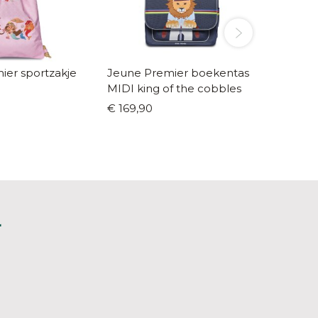
ier sportzakje
Jeune Premier boekentas
Cienta
MIDI king of the cobbles
(maat 2
€ 169,90
€ 31,95
L