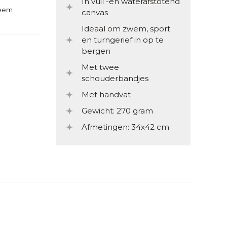
In vuil -en waterafstotend
teem
canvas
Ideaal om zwem, sport
en turngerief in op te
bergen
Met twee
schouderbandjes
Met handvat
Gewicht: 270 gram
Afmetingen: 34x42 cm