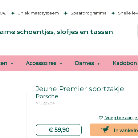
50€
Uniek maatsysteem
Spaarprogramma
Snelle le
ame schoentjes, slofjes en tassen
sen
Accessoires
Dames
Kadobon
Jeune Premier sportzakje
Porsche
Nr.: 28204
Voeg toe aan je v
€ 59,90
In winkel