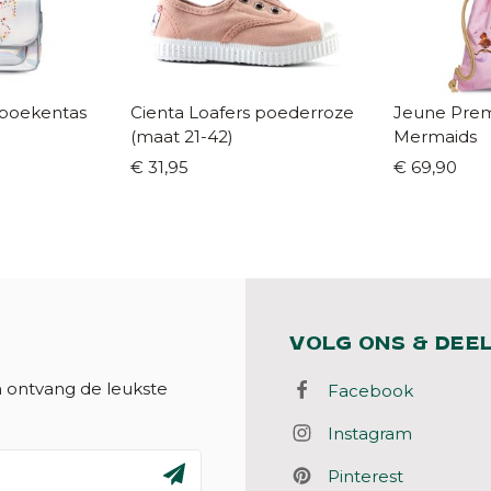
 boekentas
Cienta Loafers poederroze
Jeune Prem
(maat 21-42)
Mermaids
€ 31,95
€ 69,90
VOLG ONS & DEE
n ontvang de leukste
Facebook
Instagram
Pinterest