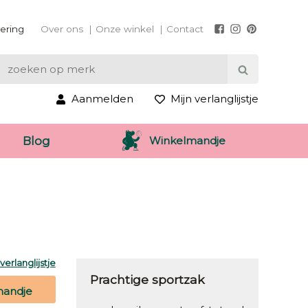
vering
Over ons
Onze winkel
Contact
Aanmelden
Mijn verlanglijstje
Winkelmandje
Blog
erlanglijstje
Prachtige sportzak
mandje