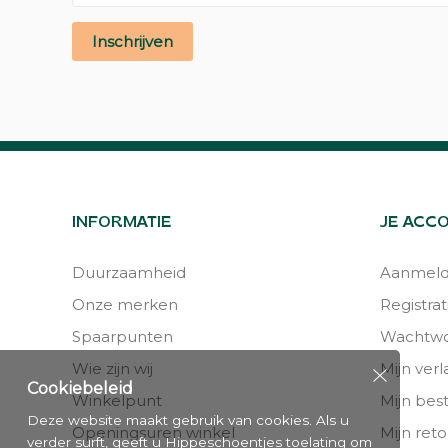
Inschrijven
INFORMATIE
JE ACC
Duurzaamheid
Aanmel
Onze merken
Registrat
Spaarpunten
Wachtwo
Wie zijn wij
Mijn verla
Cookiebeleid
Winkelpunt
Mijn bes
Deze website maakt gebruik van cookies. Als u
Openingsuren winkel
Mijn reto
verder surft, geeft u Hippeschoentjes toelating om