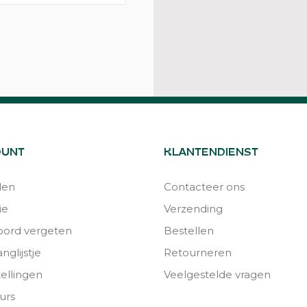
OUNT
KLANTENDIENST
den
Contacteer ons
ie
Verzending
ord vergeten
Bestellen
nglijstje
Retourneren
tellingen
Veelgestelde vragen
urs