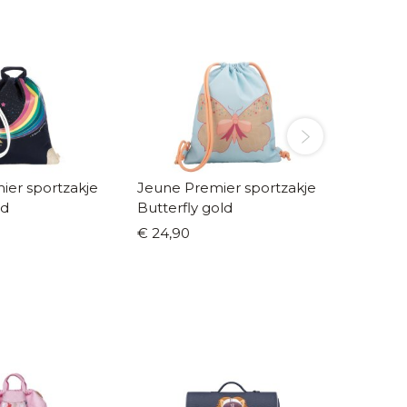
ier sportzakje
Jeune Premier sportzakje
Jeune 
ld
Butterfly gold
cherry
€ 24,90
€ 24,9