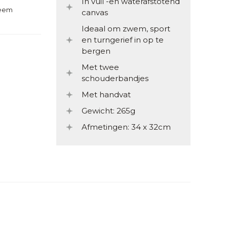
In vuil -en waterafstotend
teem
canvas
Ideaal om zwem, sport
en turngerief in op te
bergen
Met twee
schouderbandjes
Met handvat
Gewicht: 265g
Afmetingen: 34 x 32cm