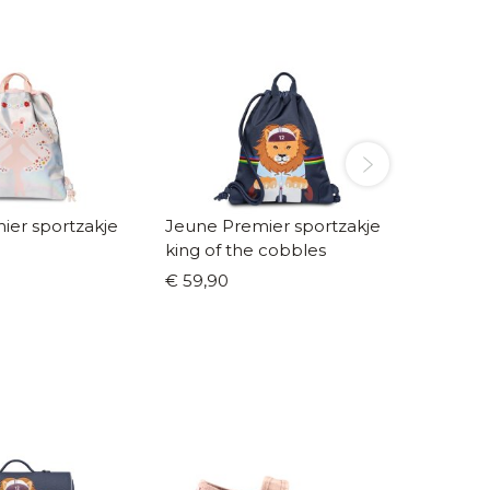
ier sportzakje
Jeune Premier sportzakje
Jeune 
king of the cobbles
Mermai
€ 59,90
€ 69,9