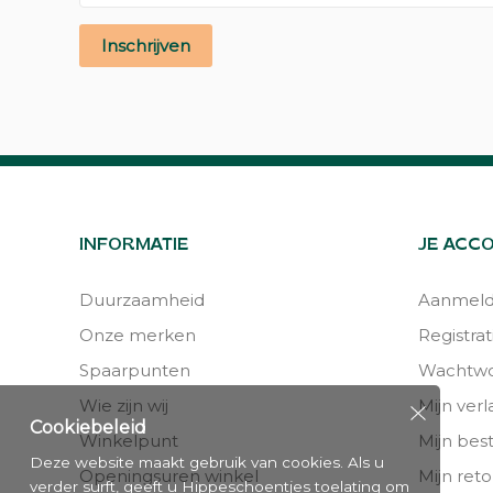
Inschrijven
INFORMATIE
JE ACC
Duurzaamheid
Aanmel
Onze merken
Registrat
Spaarpunten
Wachtwo
Wie zijn wij
Mijn verla
Cookiebeleid
Winkelpunt
Mijn bes
Deze website maakt gebruik van cookies. Als u
Openingsuren winkel
Mijn reto
verder surft, geeft u Hippeschoentjes toelating om