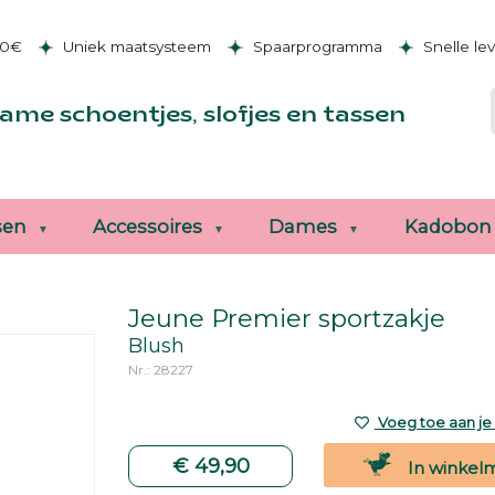
50€
Uniek maatsysteem
Spaarprogramma
Snelle le
ame schoentjes, slofjes en tassen
sen
Accessoires
Dames
Kadobon
Jeune Premier sportzakje
Blush
Nr.: 28227
Voeg toe aan je v
€ 49,90
In winkel