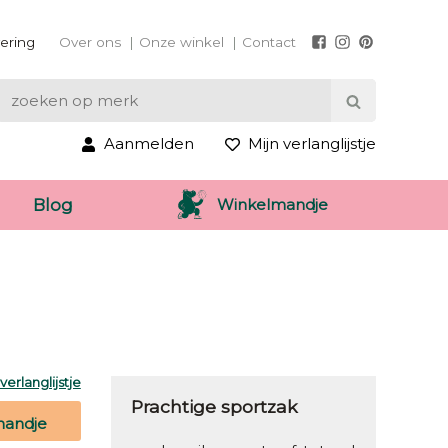
vering
Over ons
Onze winkel
Contact
Aanmelden
Mijn verlanglijstje
Winkelmandje
Blog
erlanglijstje
Prachtige sportzak
mandje