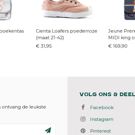
 boekentas
Cienta Loafers poederroze
Jeune Prem
(maat 21-42)
MIDI king o
€ 31,95
€ 169,90
VOLG ONS & DEE
n ontvang de leukste
Facebook
Instagram
Pinterest