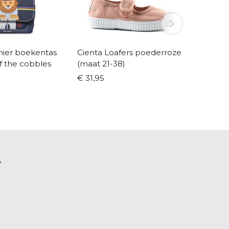
ier boekentas
Cienta Loafers poederroze
Jeune 
f the cobbles
(maat 21-38)
MIDI ca
€ 31,95
€ 179,9
L