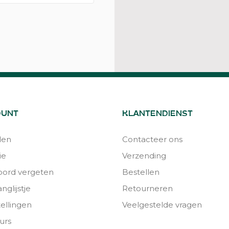
OUNT
KLANTENDIENST
den
Contacteer ons
ie
Verzending
ord vergeten
Bestellen
nglijstje
Retourneren
tellingen
Veelgestelde vragen
urs