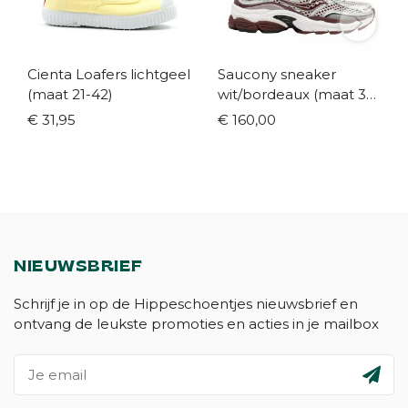
Cienta Loafers lichtgeel
Saucony sneaker
(maat 21-42)
wit/bordeaux (maat 35-
42)
€ 31,95
€ 160,00
NIEUWSBRIEF
Schrijf je in op de Hippeschoentjes nieuwsbrief en
ontvang de leukste promoties en acties in je mailbox