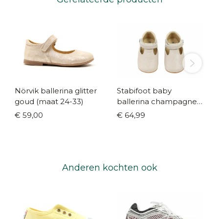
Nörvik ballerina glitter
Stabifoot baby
goud (maat 24-33)
ballerina champagne
(maat 18-22)
€ 59,00
€ 64,99
Anderen kochten ook