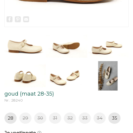
Facebook
Pinterest
Email
goud (maat 28-35)
Nr.: 28240
28
29
30
31
32
33
34
35
Je voetlengte