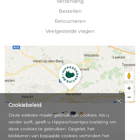
Verzending
Bestellen
Retourneren
Veelgestelde vragen
Cookiebeleid
Deze website maakt gebruik van cookies. Als u
verder surft, geeft u Hippeschoentjes toelating om
deze cookies te gebruiken. Opgelet, het
blokkeren van bepaalde cookies verhindert het