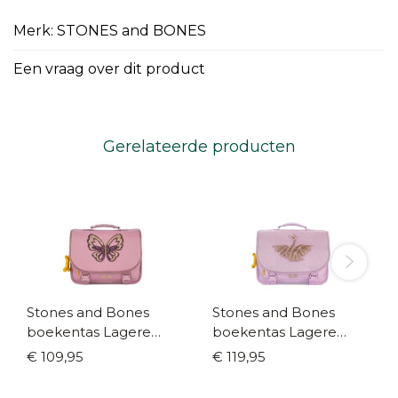
Merk: STONES and BONES
Een vraag over dit product
Gerelateerde producten
Stones and Bones
Stones and Bones
boekentas Lagere
boekentas Lagere
school Lily Butterfly lila
school Lily Geo swan
€ 109,95
€ 119,95
mauve