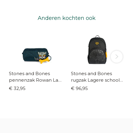
Anderen kochten ook
Stones and Bones
Stones and Bones
pennenzak Rowan La
rugzak Lagere school
vie en rose navy
Aspen Fierce tiger
€ 32,95
€ 96,95
black