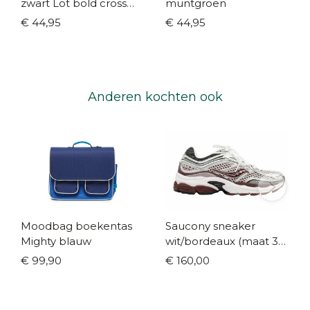
zwart Lot bold cross
muntgroen
body
€ 44,95
€ 44,95
Anderen kochten ook
Moodbag boekentas
Saucony sneaker
Mighty blauw
wit/bordeaux (maat 35-
42)
€ 99,90
€ 160,00