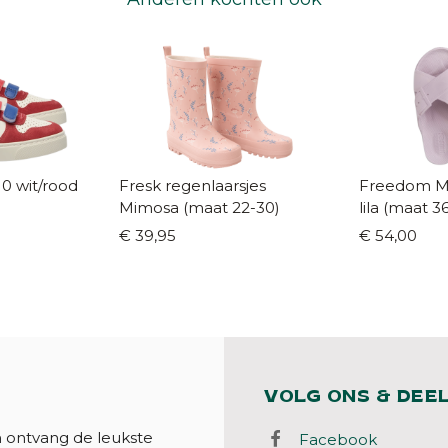
rood
Fresk regenlaarsjes
Freedom Mo
Mimosa (maat 22-30)
lila (maat 3
€ 39,95
€ 54,00
VOLG ONS & DEE
n ontvang de leukste
Facebook