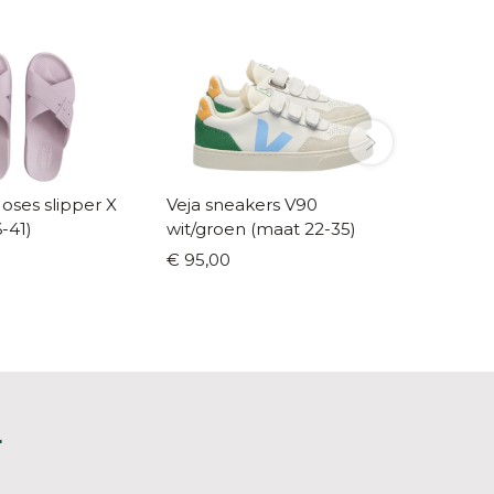
ses slipper X
Veja sneakers V90
Fresk r
6-41)
wit/groen (maat 22-35)
(maat 2
€ 95,00
€ 39,95
L