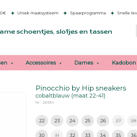
50€
Uniek maatsysteem
Spaarprogramma
Snelle le
ame schoentjes, slofjes en tassen
sen
Accessoires
Dames
Kadobon
Pinocchio by Hip sneakers
cobaltblauw (maat 22-41)
Nr.: 28384
22
23
24
25
26
27
28
30
31
32
33
34
35
36