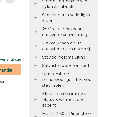
Stoere combinatie van
nylon & nubuck
Ook binnenin volledig in
leder
Perfect aanpasbaar
dankzij de vetersluiting
Makkelijk aan en uit
dankzij de extra rits opzij
Stevige hielomsluiting
erlanglijstje
Slijtvaste rubberen zool
mandje
Uitneembare
binnenzool, geschikt voor
teem
steunzolen
Kleur: coole combi van
blauw & wit met rood
accent
Maat 22-30 is Pinocchio /