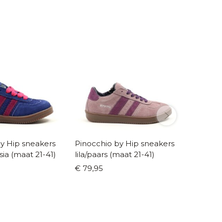
y Hip sneakers
Pinocchio by Hip sneakers
Pinocch
sia (maat 21-41)
lila/paars (maat 21-41)
beige (
€ 79,95
€ 89,9