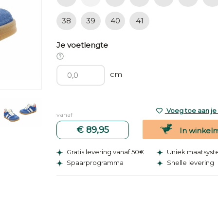
38
39
40
41
Je voetlengte
cm
Voeg toe aan je v
vanaf
€ 89,95
In winkel
Gratis levering vanaf 50€
Uniek maatsys
Spaarprogramma
Snelle levering