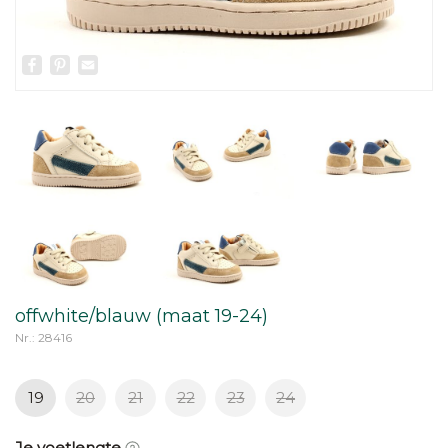
Facebook
Pinterest
Email
offwhite/blauw (maat 19-24)
Nr.: 28416
19
20
21
22
23
24
Je voetlengte