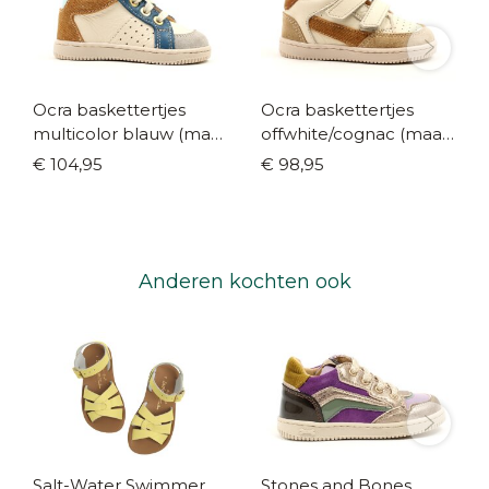
Ocra baskettertjes
Ocra baskettertjes
multicolor blauw (maat
offwhite/cognac (maat
19-24)
19-24)
€ 104,95
€ 98,95
Anderen kochten ook
Salt-Water Swimmer
Stones and Bones