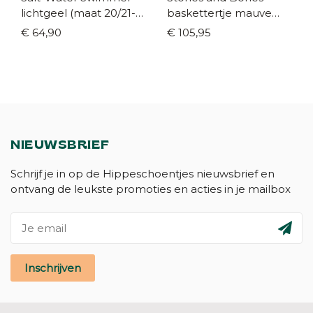
lichtgeel (maat 20/21-
baskettertje mauve
34)
(maat 21-26)
€ 64,90
€ 105,95
NIEUWSBRIEF
Schrijf je in op de Hippeschoentjes nieuwsbrief en
ontvang de leukste promoties en acties in je mailbox
Inschrijven