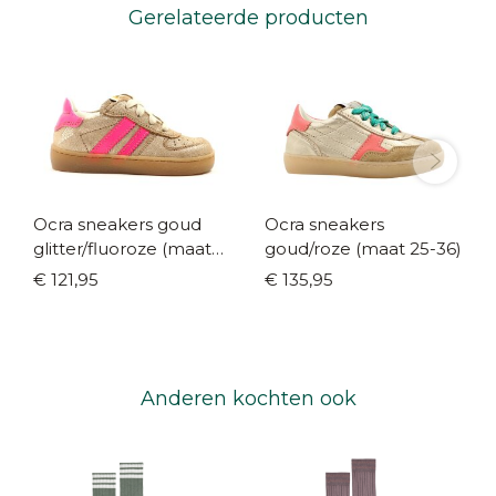
Gerelateerde producten
Ocra sneakers goud
Ocra sneakers
glitter/fluoroze (maat
goud/roze (maat 25-36)
22-41)
€ 121,95
€ 135,95
Anderen kochten ook