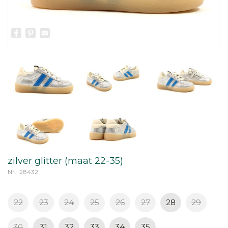
Facebook
Pinterest
Email
zilver glitter (maat 22-35)
Nr.: 28432
22
23
24
25
26
27
28
29
30
31
32
33
34
35