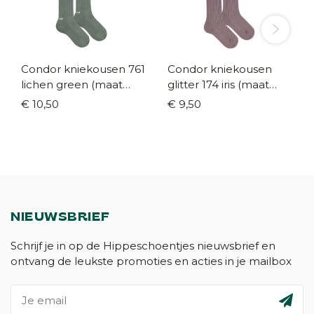
Condor kniekousen 761
Condor kniekousen
lichen green (maat
glitter 174 iris (maat
23/26 - 36/39)
19/22 - 36/39)
€ 10,50
€ 9,50
NIEUWSBRIEF
Schrijf je in op de Hippeschoentjes nieuwsbrief en
ontvang de leukste promoties en acties in je mailbox