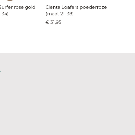
Surfer rose gold
Cienta Loafers poederroze
Cienta 
-34)
(maat 21-38)
42)
€ 31,95
€ 31,95
L