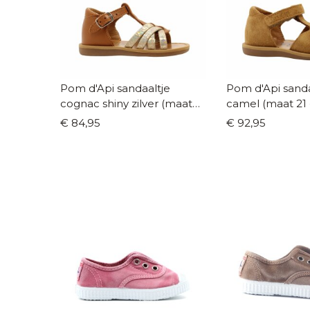
Pom d'Api sandaaltje
Pom d'Api sanda
cognac shiny zilver (maat
camel (maat 21 
20 -27)
€ 84,95
€ 92,95