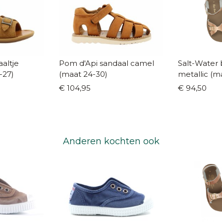
altje
Pom d'Api sandaal camel
Salt-Water bo
-27)
(maat 24-30)
metallic (m
€ 104,95
€ 94,50
Anderen kochten ook