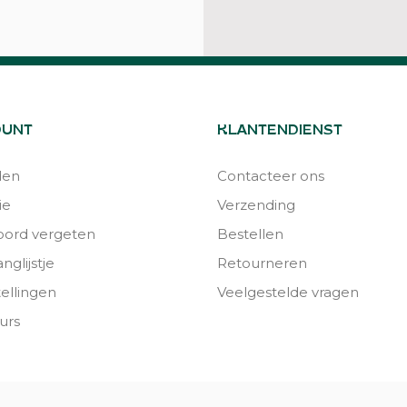
OUNT
KLANTENDIENST
den
Contacteer ons
ie
Verzending
ord vergeten
Bestellen
nglijstje
Retourneren
tellingen
Veelgestelde vragen
urs