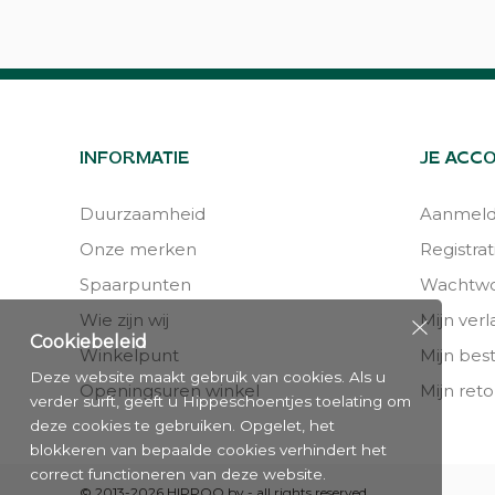
INFORMATIE
JE ACC
Duurzaamheid
Aanmel
Onze merken
Registrat
Spaarpunten
Wachtwo
Wie zijn wij
Mijn verla
Cookiebeleid
Winkelpunt
Mijn bes
Deze website maakt gebruik van cookies. Als u
Openingsuren winkel
Mijn reto
verder surft, geeft u Hippeschoentjes toelating om
deze cookies te gebruiken. Opgelet, het
blokkeren van bepaalde cookies verhindert het
correct functioneren van deze website.
© 2013-2026 HIPPOO bv - all rights reserved