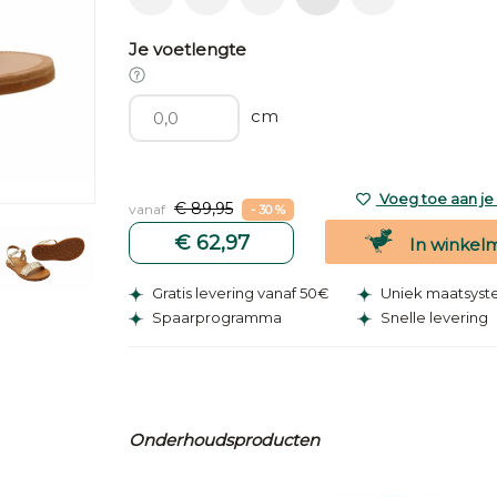
Je voetlengte
cm
Voeg toe aan je v
€ 89,95
vanaf
- 30 %
€ 62,97
In winkel
Gratis levering vanaf 50€
Uniek maatsys
Spaarprogramma
Snelle levering
Onderhoudsproducten