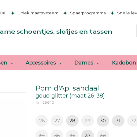
50€
Uniek maatsysteem
Spaarprogramma
Snelle le
ame schoentjes, slofjes en tassen
sen
Accessoires
Dames
Kadobon
Pom d'Api sandaal
goud glitter (maat 26-38)
Nr.: 28642
26
27
28
29
30
31
32
34
35
36
37
38