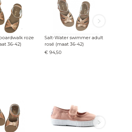
ardwalk roze
Salt-Water swimmer adult
Salt-W
aat 36-42)
rosé (maat 36-42)
(maat 2
€ 94,50
€ 64,9