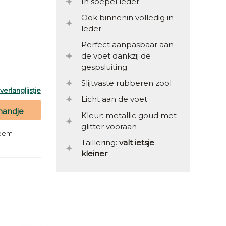
In soepel leder
Ook binnenin volledig in
leder
Perfect aanpasbaar aan
de voet dankzij de
gespsluiting
Slijtvaste rubberen zool
erlanglijstje
Licht aan de voet
mandje
Kleur: metallic goud met
glitter vooraan
teem
Taillering:
valt ietsje
kleiner