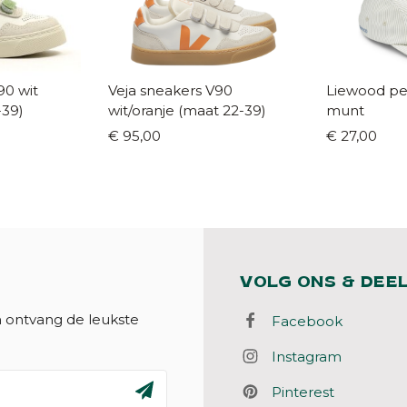
90 wit
Veja sneakers V90
Liewood pet
-39)
wit/oranje (maat 22-39)
munt
€ 95,00
€ 27,00
VOLG ONS & DEE
n ontvang de leukste
Facebook
Instagram
Pinterest