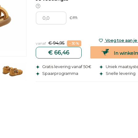
cm
Voeg toe aan je v
€ 94,95
vanaf
- 30 %
€ 66,46
In winkel
Gratis levering vanaf 50€
Uniek maatsys
Spaarprogramma
Snelle levering