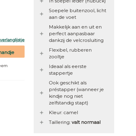
In soepel leder (nubuck)
Soepele buitenzool, licht
aan de voet
Makkelijk aan en uit en
perfect aanpasbaar
erlanglijstje
dankzij de velcrosluiting
Flexibel, rubberen
mandje
zooltje
teem
Ideaal als eerste
stappertje
Ook geschikt als
préstapper (wanneer je
kindje nog niet
zelfstandig stapt)
Kleur: camel
Taillering:
valt normaal