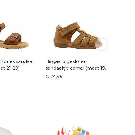
 Bones sandaal
Bisgaard gesloten
Bisgaar
at 21-29)
sandaaltje camel (maat 19-
sandaaltje mun
25)
(maat 1
€ 74,95
€ 74,95