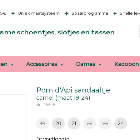
50€
Uniek maatsysteem
Spaarprogramma
Snelle le
ame schoentjes, slofjes en tassen
sen
Accessoires
Dames
Kadobon
Pom d'Api sandaaltje
camel (maat 19-24)
Nr.: 28648
19
20
21
22
23
24
Je voetlengte