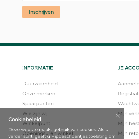
Inschrijven
INFORMATIE
JE ACC
Duurzaamheid
Aanmel
Onze merken
Registrat
Spaarpunten
Wachtwo
Wie zijn wij
Mijn verla
Cookiebeleid
Winkelpunt
Mijn bes
Deze website maakt gebruik van cookies. Als u
Openingsuren winkel
Mijn reto
verder surft, geeft u Hippeschoentjes toelating om