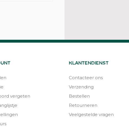
OUNT
KLANTENDIENST
den
Contacteer ons
ie
Verzending
ord vergeten
Bestellen
nglijstje
Retourneren
tellingen
Veelgestelde vragen
urs