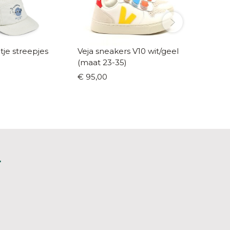
je streepjes
Veja sneakers V10 wit/geel
Condor
(maat 23-35)
roze (m
€ 95,00
€ 7,50
L