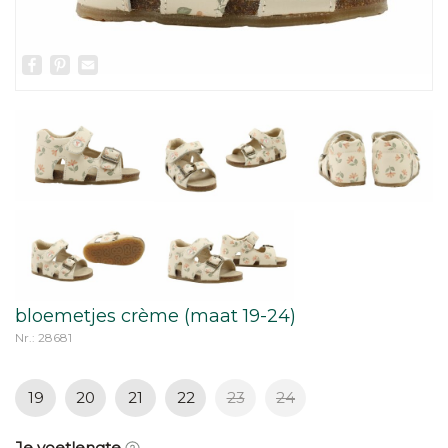
Facebook
Pinterest
Email
bloemetjes crème (maat 19-24)
Nr.: 28681
19
20
21
22
23
24
Je voetlengte