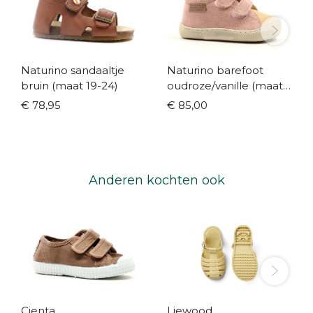
Naturino sandaaltje
Naturino barefoot
bruin (maat 19-24)
oudroze/vanille (maat
19-23)
€ 78,95
€ 85,00
Anderen kochten ook
Cienta
Liewood