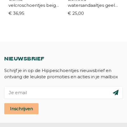
velcroschoentjes beige
watersandaaltjes geel
(maat 21-35)
(maat 19-32)
€ 36,95
€ 25,00
NIEUWSBRIEF
Schrijf je in op de Hippeschoentjes nieuwsbrief en
ontvang de leukste promoties en acties in je mailbox
Inschrijven