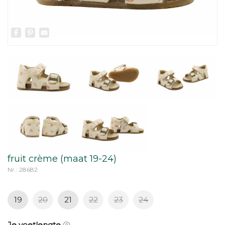
Facebook
Pinterest
Email
fruit crème (maat 19-24)
Nr.: 28682
19
20
21
22
23
24
Je voetlengte