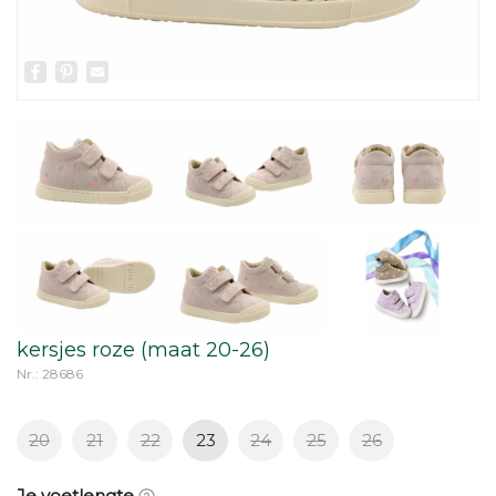
Facebook
Pinterest
Email
kersjes roze (maat 20-26)
Nr.: 28686
20
21
22
23
24
25
26
Je voetlengte