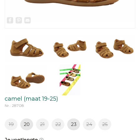
Facebook
Pinterest
Email
camel (maat 19-25)
Nr.: 28708
19
20
21
22
23
24
25
Je voetlengte