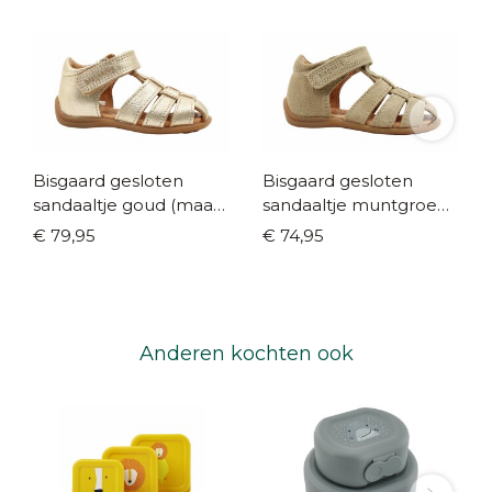
Bisgaard gesloten
Bisgaard gesloten
sandaaltje goud (maat
sandaaltje muntgroen
19-25)
(maat 19-25)
€ 79,95
€ 74,95
Anderen kochten ook