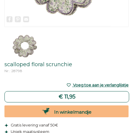
Facebook
Pinterest
Email
scalloped floral scrunchie
Nr.: 28798
Voeg toe aan je verlanglijstje
€ 11,95
In winkelmandje
Gratis levering vanaf 50€
Uniek maatsysteem