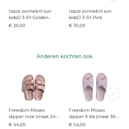
Izipizi zonnebril sun
Izipizi zonnebril sun
kidsD 3-5Y Golden
kidsD 3-5Y Pink
Canyon
€ 30,00
€ 30,00
Anderen kochten ook
Freedom Moses
Freedom Moses
slipper roze (maat 24-
slipper X lila (maat 36-
43)
41)
€ 44,00
€ 54,00