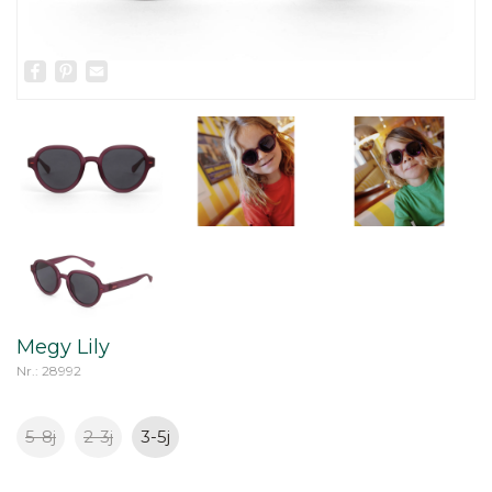
Facebook
Pinterest
Email
Megy Lily
Nr.: 28992
5-8j
2-3j
3-5j