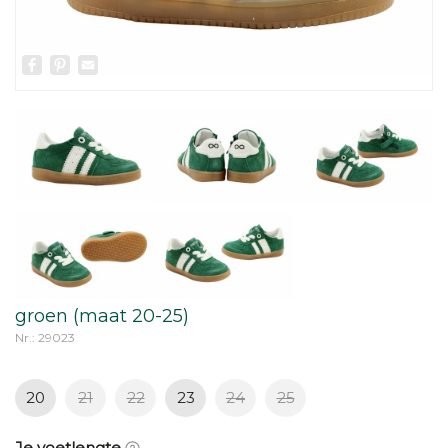
Facebook
Pinterest
Email
groen (maat 20-25)
Nr.: 29023
20
21
22
23
24
25
Je voetlengte