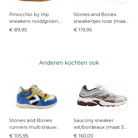
Pinocchio by Hip
Stones and Bones
sneakers rood/groen
sneakertjes roze (maat
(maat 22-39)
23-32)
€ 89,95
€ 119,95
Anderen kochten ook
Stones and Bones
Saucony sneaker
runners multi blauw
wit/bordeaux (maat 35-
(maat 20-26)
42)
€ 105,95
€ 160,00