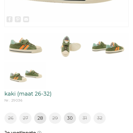
Facebook
Pinterest
Email
kaki (maat 26-32)
Nr.: 29036
26
27
28
29
30
31
32
Je voetlengte