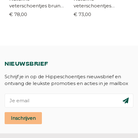
veterschoentjes bruin
veterschoentjes
(maat 18-24)
bruin/cognac (maat 19-
€ 78,00
€ 73,00
23)
NIEUWSBRIEF
Schrijf je in op de Hippeschoentjes nieuwsbrief en
ontvang de leukste promoties en acties in je mailbox
Inschrijven