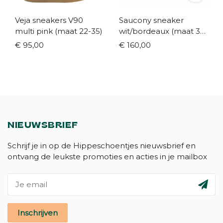
Veja sneakers V90
Saucony sneaker
multi pink (maat 22-35)
wit/bordeaux (maat 35-
42)
€ 95,00
€ 160,00
NIEUWSBRIEF
Schrijf je in op de Hippeschoentjes nieuwsbrief en
ontvang de leukste promoties en acties in je mailbox
Inschrijven