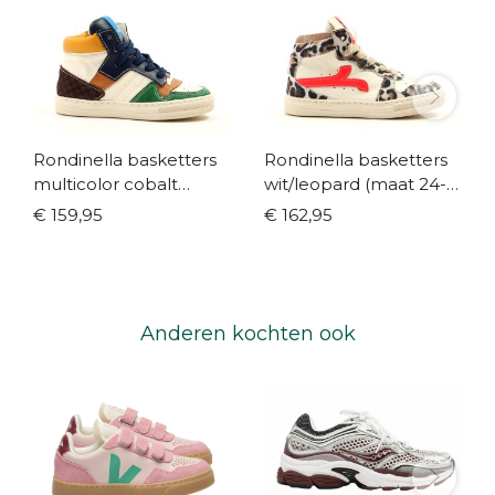
Rondinella basketters
Rondinella basketters
multicolor cobalt
wit/leopard (maat 24-
(maat 24-34)
35)
€ 159,95
€ 162,95
Anderen kochten ook