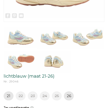
Facebook
Pinterest
Email
lichtblauw (maat 21-26)
Nr.: 29046
21
22
23
24
25
26
Je voetlengte