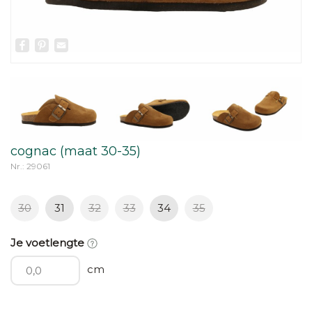
Facebook
Pinterest
Email
cognac (maat 30-35)
Nr.: 29061
30
31
32
33
34
35
Je voetlengte
cm