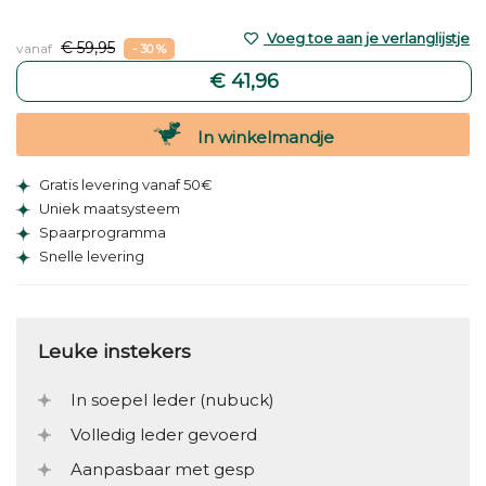
Voeg toe aan je verlanglijstje
€ 59,95
vanaf
- 30 %
€ 41,96
In winkelmandje
Gratis levering vanaf 50€
Uniek maatsysteem
Spaarprogramma
Snelle levering
Leuke instekers
In soepel leder (nubuck)
Volledig leder gevoerd
Aanpasbaar met gesp