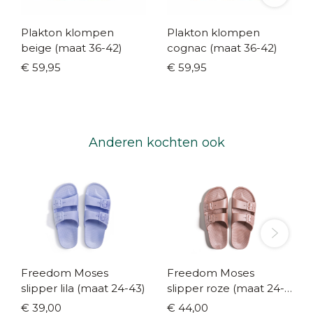
Plakton klompen
Plakton klompen
beige (maat 36-42)
cognac (maat 36-42)
€ 59,95
€ 59,95
Anderen kochten ook
Freedom Moses
Freedom Moses
slipper lila (maat 24-43)
slipper roze (maat 24-
43)
€ 39,00
€ 44,00