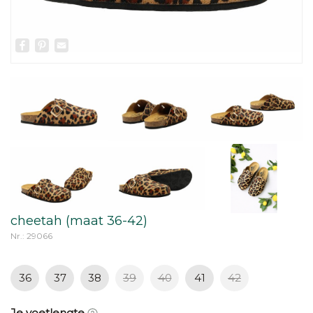
Facebook
Pinterest
Email
cheetah (maat 36-42)
Nr.: 29066
36
37
38
39
40
41
42
Je voetlengte