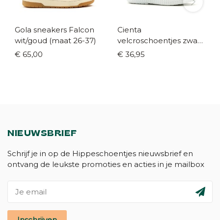
Gola sneakers Falcon
Cienta
wit/goud (maat 26-37)
velcroschoentjes zwart
(maat 21-35)
€ 65,00
€ 36,95
NIEUWSBRIEF
Schrijf je in op de Hippeschoentjes nieuwsbrief en
ontvang de leukste promoties en acties in je mailbox
Inschrijven