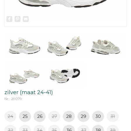
Facebook
Pinterest
Email
zilver (maat 24-41)
Nr.: 29079
24
25
26
27
28
29
30
31
32
33
34
35
36
37
38
39