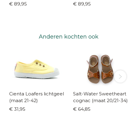
29)
21-29)
€ 89,95
€ 89,95
Anderen kochten ook
Cienta Loafers lichtgeel
Salt-Water Sweetheart
(maat 21-42)
cognac (maat 20/21-34)
€ 31,95
€ 64,85