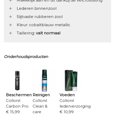
Makkelijk aan en uit dankzij de velcrosluiting
Lederen binnenzool
Slijtvaste rubberen zool
Kleur: cobaltblauw metallic
Taillering:
valt normaal
Onderhoudsproducten
Beschermen
Reinigen
Voeden
Collonil
Collonil
Collonil
Carbon Pro
Clean &
lederverzorging
€ 15,99
care
€ 10,99