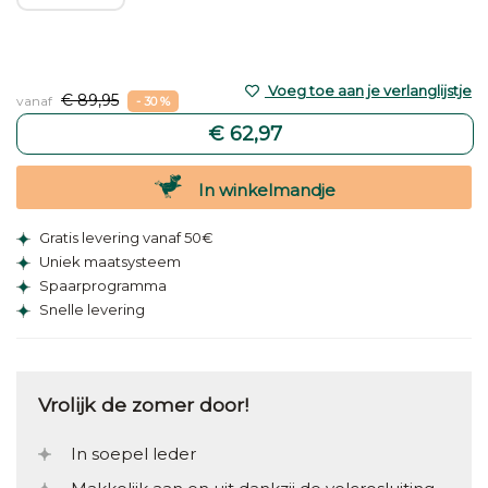
Voeg toe aan je verlanglijstje
€ 89,95
vanaf
- 30 %
€ 62,97
In winkelmandje
Gratis levering vanaf 50€
Uniek maatsysteem
Spaarprogramma
Snelle levering
Vrolijk de zomer door!
In soepel leder