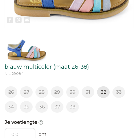
Facebook
Pinterest
Email
blauw multicolor (maat 26-38)
Nr.: 29084
26
27
28
29
30
31
32
33
34
35
36
37
38
Je voetlengte
cm