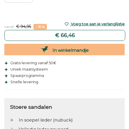
Voeg toe aan je verlanglijstje
€ 94,95
vanaf
- 30 %
€ 66,46
In winkelmandje
Gratis levering vanaf 50€
Uniek maatsysteem
Spaarprogramma
Snelle levering
Stoere sandalen
In soepel leder (nubuck)