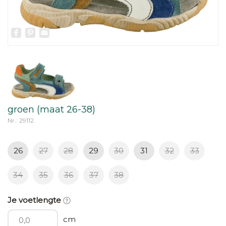
Facebook
Pinterest
Email
groen (maat 26-38)
Nr.: 29112
26
27
28
29
30
31
32
33
34
35
36
37
38
Je voetlengte
cm