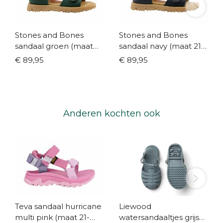
Stones and Bones
Stones and Bones
sandaal groen (maat
sandaal navy (maat 21-
21-29)
29)
€ 89,95
€ 89,95
Anderen kochten ook
Teva sandaal hurricane
Liewood
multi pink (maat 21-
watersandaaltjes grijs