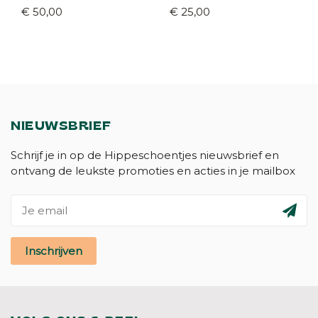
38/39)
blauw (maat 19-32)
€ 50,00
€ 25,00
NIEUWSBRIEF
Schrijf je in op de Hippeschoentjes nieuwsbrief en
ontvang de leukste promoties en acties in je mailbox
Inschrijven