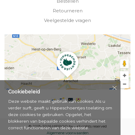
Bestellen
Retourneren
Veelgestelde vragen
Cookiebeleid
Deze website maakt gebruik van cookies. Als u
verder surft, geeft u Hippeschoentjes toelating om
deze cookies te gebruiken. Opgelet, het
blokkeren van bepaalde cookies verhindert het
© 2013-2026 HIPPOO bv - all rights reserved
correct functioneren van deze website.
Algemene voorwaarden