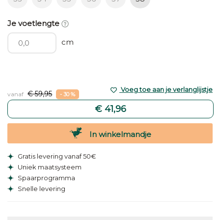
Je voetlengte
cm
Voeg toe aan je verlanglijstje
€ 59,95
vanaf
- 30 %
€ 41,96
In winkelmandje
Gratis levering vanaf 50€
Uniek maatsysteem
Spaarprogramma
Snelle levering