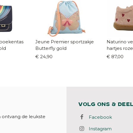
 boekentas
Jeune Premier sportzakje
Naturino ve
old
Butterfly gold
hartjes roz
€ 24,90
€ 87,00
VOLG ONS & DEE
n ontvang de leukste
Facebook
Instagram