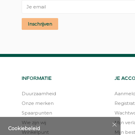
Inschrijven
INFORMATIE
JE ACC
Duurzaamheid
Aanmel
Onze merken
Registrat
Spaarpunten
Wachtwo
Wie zijn wij
Mijn verla
Cookiebeleid
Winkelpunt
Mijn bes