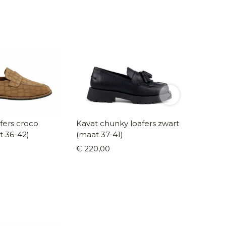
fers croco
Kavat chunky loafers zwart
Stones 
t 36-42)
(maat 37-41)
roze (m
€ 220,00
€ 115,9