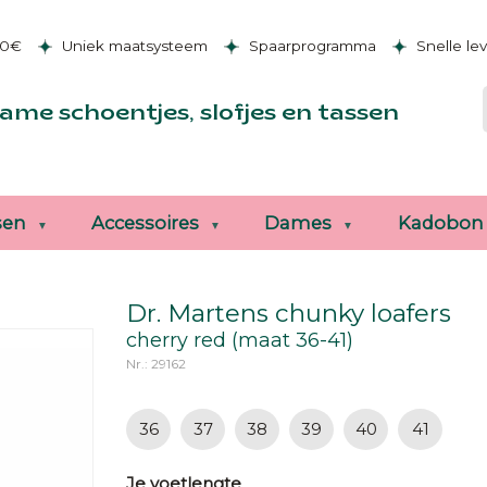
50€
Uniek maatsysteem
Spaarprogramma
Snelle le
ame schoentjes, slofjes en tassen
sen
Accessoires
Dames
Kadobon
Dr. Martens chunky loafers
cherry red (maat 36-41)
Nr.: 29162
36
37
38
39
40
41
Je voetlengte