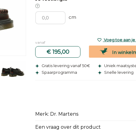
cm
Voeg toe aan je v
vanaf
€ 195,00
In winkel
Gratis levering vanaf 50€
Uniek maatsys
Spaarprogramma
Snelle levering
Merk: Dr. Martens
Een vraag over dit product