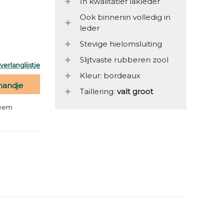
In kwalitatief lakleder
Ook binnenin volledig in
leder
Stevige hielomsluiting
Slijtvaste rubberen zool
erlanglijstje
Kleur: bordeaux
mandje
Taillering:
valt groot
teem