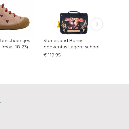
terschoentjes
Stones and Bones
Own St
e (maat 18-23)
boekentas Lagere school
lagere 
Lotus Bunnies navy
€ 119,95
€ 195,0
L